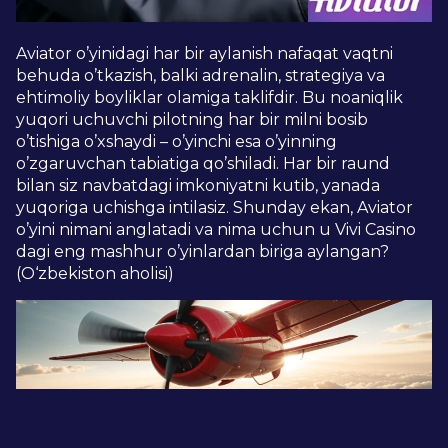
Aviator o’yinidagi har bir aylanish nafaqat vaqtni
behuda o’tkazish, balki adrenalin, strategiya va
ehtimoliy boyliklar olamiga taklifdir. Bu noaniqlik
yuqori uchuvchi pilotning har bir milni bosib
o’tishiga o’xshaydi – o’yinchi esa o’yinning
o’zgaruvchan tabiatiga qo’shiladi. Har bir raund
bilan siz navbatdagi imkoniyatni kutib, yanada
yuqoriga uchishga intilasiz. Shunday ekan, Aviator
o’yini nimani anglatadi va nima uchun u Vivi Casino
dagi eng mashhur o’yinlardan biriga aylangan?
(О‘zbekiston aholisi)