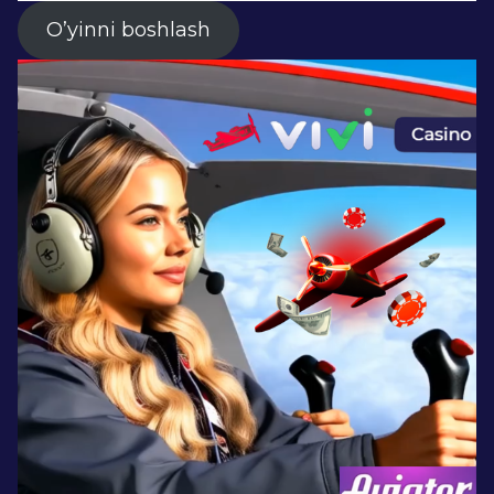
O’yinni boshlash