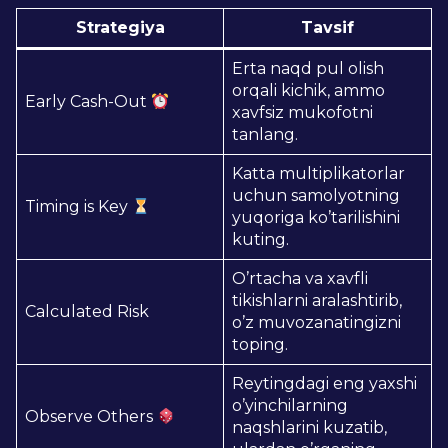
Strategiya
Tavsif
Erta naqd pul olish
orqali kichik, ammo
Early Cash-Out
xavfsiz mukofotni
tanlang.
Katta multiplikatorlar
uchun samolyotning
Timing is Key
yuqoriga ko’tarilishini
kuting.
O’rtacha va xavfli
tikishlarni aralashtirib,
Calculated Risk
o’z muvozanatingizni
toping.
Reytingdagi eng yaxshi
o’yinchilarning
Observe Others
naqshlarini kuzatib,