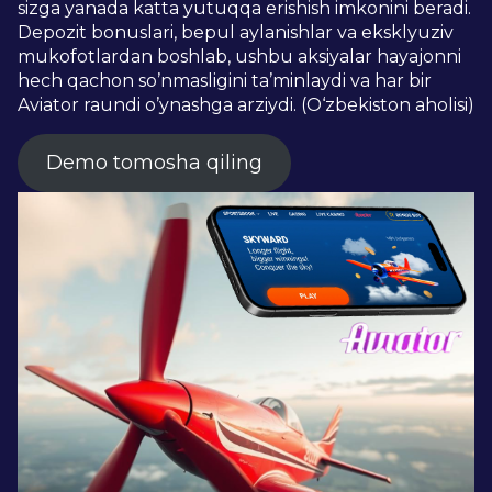
sizga yanada katta yutuqqa erishish imkonini beradi.
Depozit bonuslari, bepul aylanishlar va eksklyuziv
mukofotlardan boshlab, ushbu aksiyalar hayajonni
hech qachon so’nmasligini ta’minlaydi va har bir
Aviator raundi o’ynashga arziydi. (О‘zbekiston aholisi)
Demo tomosha qiling