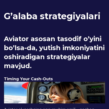
G’alaba strategiyalari
Aviator asosan tasodif o’yini
bo’lsa-da, yutish imkoniyatini
oshiradigan strategiyalar
mavjud.
Timing Your Cash-Outs