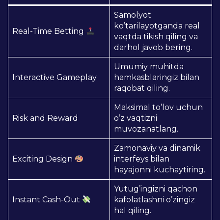
Samolyot
ko’tarilayotganda real
Real-Time Betting
vaqtda tikish qiling va
darhol javob bering.
Umumiy muhitda
Interactive Gameplay
hamkasblaringiz bilan
raqobat qiling.
Maksimal to’lov uchun
Risk and Reward
o’z vaqtizni
muvozanatlang.
Zamonaviy va dinamik
Exciting Design
interfeys bilan
hayajonni kuchaytiring.
Yutug’ingizni qachon
Instant Cash-Out
kafolatlashni o’zingiz
hal qiling.