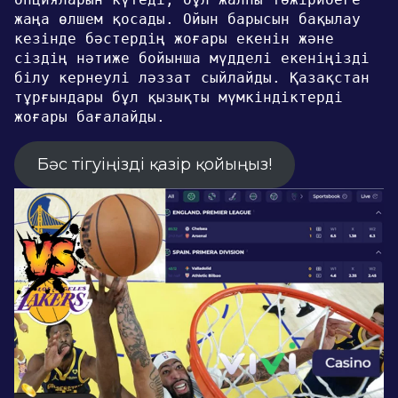
жаңа өлшем қосады. Ойын барысын бақылау 
кезінде бәстердің жоғары екенін және 
сіздің нәтиже бойынша мүдделі екеніңізді 
білу кернеулі ләззат сыйлайды. Қазақстан 
тұрғындары бұл қызықты мүмкіндіктерді 
жоғары бағалайды.
Бәс тігуіңізді қазір қойыңыз!