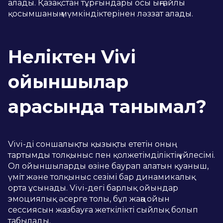
алады. Қазақстан тұрғындары осы ыңғайлы
қосымшаның мүмкіндіктерінен ләззат алады.
Неліктен Vivi
ойыншылар
арасында танымал?
Vivi-ді соншалықты қызықты ететін оның
тартымды толқыныс пен қолжетімділіктің үйлесімі.
Ол ойыншыларды өзіне баурап алатын қуаныш,
үміт және толқыныс сезімі бар динамикалық
орта ұсынады. Vivi-дегі барлық ойындар
эмоциялық әсерге толы, бұл жаңа ойын
сессиясын жазбауға жеткілікті сыйлық болып
табылады.