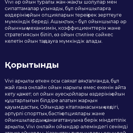
Vivi әр ойын туралы жан-жақты шолулар мен
сипаттамалар ұсынады, бұл ойыншыларға
өздерінің ойын опцияларын тереңірек зерттеуге
мүмкіндік береді. Ашықтық – бұл ойыншылар әр
ойынның механизмін, коэффициенттерін және
стратегиясын біліп, өз ойын стиліне сәйкес
келетін ойын таңдауға мүмкіндік алады.
Қорытынды
Vivi арқылы өткен осы саяхат аяқталғанда, бұл
жай ғана онлайн ойын нарығы емес екенін айта
кету қажет; ол ойын әуесқойлары өздерінің ойын
құштарлығын білдіре алатын жарқын
қауымдастық. Ойындар кітапханасының кеңдігі,
әртүрлі спорттық бәстің опциялары және
ойыншылардың қанағаттануына берік міндеттілік
арқылы, Vivi онлайн ойындар әлеміндегі сенімді