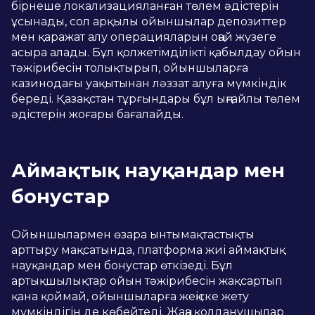
бірнеше локализацияланған төлем әдістерін
ұсынады, сол арқылы ойыншылар депозиттер
мен қаражат алу операцияларын оңай жүзеге
асыра алады. Бұл қолжетімділікті қабылдау ойын
тәжірибесін толықтырып, ойыншыларға
казинодағы уақытынан ләззат алуға мүмкіндік
береді. Қазақстан тұрғындары бұл ыңғайлы төлем
әдістерін жоғары бағалайды.
Аймақтық науқандар мен
бонустар
Ойыншылармен өзара ынтымақтастықты
арттыру мақсатында, платформа жиі аймақтық
науқандар мен бонустар өткізеді. Бұл
артықшылықтар ойын тәжірибесін жақсартып
қана қоймай, ойыншыларға жеңіске жету
мүмкіндігін де көбейтеді. Жаңа қолданушылар