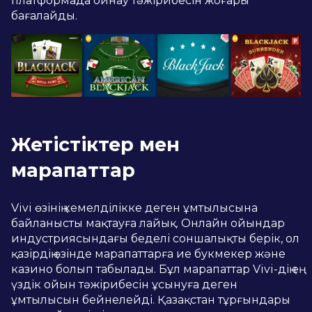
платформада ойнау тәжірибесін жоғары
бағалайды.
Жетістіктер мен
марапаттар
Vivi өзінің кемелділікке деген ұмтылысына
байланысты мақтауға лайық. Онлайн ойындар
индустриясындағы беделі соншалықты берік, ол
қазірдің өзінде марапаттарға ие букмекер және
казино болып табылады. Бұл марапаттар Vivi-дің ең
үздік ойын тәжірибесін ұсынуға деген
ұмтылысын бейнелейді. Қазақстан тұрғындары