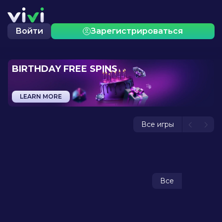
Войти
Зарегистрироваться
BIRTHDAY FREE SPINS
LEARN MORE
Все игры
Все