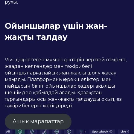
рухы.
Ойыншылар үшін жан-
жақты талдау
Vivi-дің көптеген мүмкіндіктерін зерттей отырып,
жаңадан келгендер мен тәжірибелі
ойыншыларға лайық жан-жақты шолу жасау
маңызды. Платформаның ерекшеліктері мен
пайдасын біліп, ойыншылар өздері ақылды
шешімдер қабылдай алады. Қазақстан
тұрғындары осы жан-жақты талдауды оқып, өз
тәжірибелерін жетілдіреді.
Ашық марапаттар