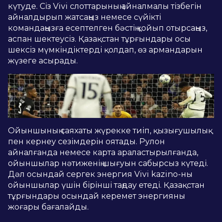
күтуде. Сіз Vivi слоттарының айналмалы тізбегін
айналдырып жатсаңыз немесе сүйікті
командаңызға есептелген бәстің қойып отырсаңыз,
аспан шектеусіз. Қазақстан тұрғындары осы
шексіз мүмкіндіктерді қолдап, өз армандарын
жүзеге асырады.
Ойыншының саяхаты жүрекке тиіп, қызығушылық
пен кернеу сезімдерін оятады. Рулон
айналғанда немесе карта араластырылғанда,
ойыншылар нәтиженің шығуын сабырсыз күтеді.
Дәл осындай сергек энергия Vivi kazino-ны
ойыншылар үшін бірінші таңдау етеді. Қазақстан
тұрғындары осындай керемет энергияны
жоғары бағалайды.