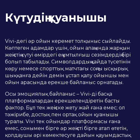
Күтудің қуанышы
Vivi-дегі әр ойын керемет толқыныс сыйлайды.
Көптеген адамдар үшін, ойын алаңында жарқын
жеңістің күтуі өмірдегі ең ұмтылғыш сезімдердің бірі
болып табылады. Символдардың қайда түсетінін
көру немесе спорттық матчтағы соңғы ысқырық
шыққанға дейін демін ұстап қалу ойыншы мен
ойын арасында ерекше байланыс орнатады.
Осы эмоциялық байланыс – Vivi-ді басқа
платформалардан ерекшелендіретін басты
фактор. Бұл тек жеңіске жету жай ғана емес; ол
тәжірибе, достық пен ортақ ойын қуанышы
туралы. Vivi тек ойындар платформасы ғана
емес, сонымен бірге әр жеңісті бірге атап өтетін,
қолдаушы әрі көмектесуге дайын қауымдастық