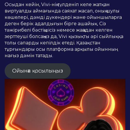
Осыдан кейін, Vivi-нің гүлденіп келе жатқан
виртуалды аймағында саяхат жасап, оның шулы
көшелері, дәмді дүкендері және ойыншыларға
деген берік адалдығын бірге ашайық. Сіз
тәжірибелі бәстіңшісіз немесе жаңадан келген
зерттеуші болсаңыз да, Vivi қызықты әрі сыйлыққа
толы сапарды кепілдік етеді. Қазақстан
тұрғындары осы платформа арқылы ойынның
нағыз дәмін татады.
Ойынға қосылыңыз