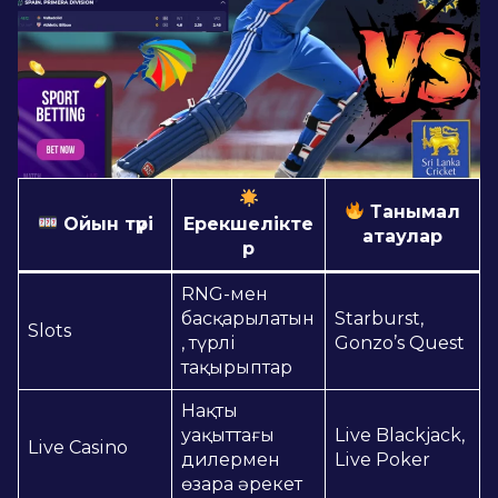
Танымал
Ойын түрі
Ерекшелікте
атаулар
р
RNG-мен
басқарылатын
Starburst,
Slots
, түрлі
Gonzo’s Quest
тақырыптар
Нақты
уақыттағы
Live Blackjack,
Live Casino
дилермен
Live Poker
өзара әрекет