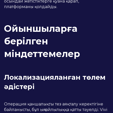
осындай жетістіктерге қуана қарап,
платформаны қолдайды.
Ойыншыларға
берілген
міндеттемелер
Локализацияланған төлем
әдістері
Операция қаншалықты тез аяқталу керектігіне
байланысты, бұл ыңғайлылыққа қатты тәуелді. Vivi