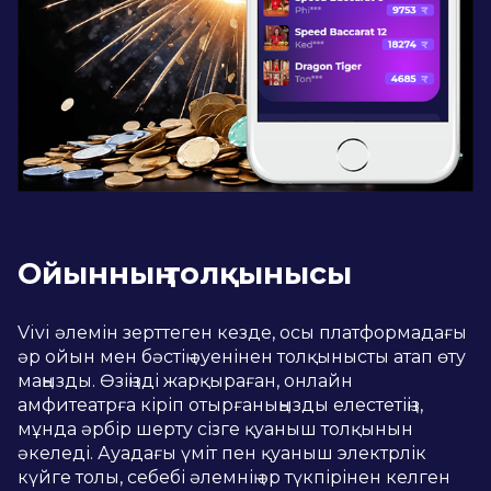
Ойынның толқынысы
Vivi әлемін зерттеген кезде, осы платформадағы
әр ойын мен бәстің әуенінен толқынысты атап өту
маңызды. Өзіңізді жарқыраған, онлайн
амфитеатрға кіріп отырғаныңызды елестетіңіз,
мұнда әрбір шерту сізге қуаныш толқынын
әкеледі. Ауадағы үміт пен қуаныш электрлік
күйге толы, себебі әлемнің әр түкпірінен келген