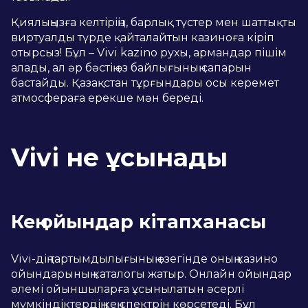
Қиялыңызға келтіріңіз, барлық түстер мен шаттықты
виртуалды түрде қайталайтын казиноға кіріп
отырсыз! Бұл – Vivi kazino рухы, армандар пішім
алады, ал әр бәстің өз байлығының сапарын
бастайды. Қазақстан тұрғындары осы керемет
атмосфераға ерекше мән береді.
Vivi не ұсынады
Кең ойындар кітапханасы
Vivi-дің тартымдылығының өзегінде оның казино
ойындарының каталогы жатыр. Онлайн ойындар
әлемі ойыншыларға ұсынылатын әсерлі
мүмкіндіктердің кең спектрін көрсетеді. Бұл