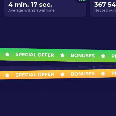
LIVE
4 min. 17 sec.
367 5
Average withdrawal time
Record win