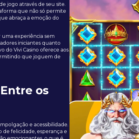
de jogo através de seu site.
taforma que não só permite
que abraça a emoção do
ar uma experiência sem
adores iniciantes quanto
o do Vivi Casino oferece aos
permitindo que joguem de
 Entre os
mpolgação e acessibilidade.
de felicidade, esperança e
 são emocionantes, o que é