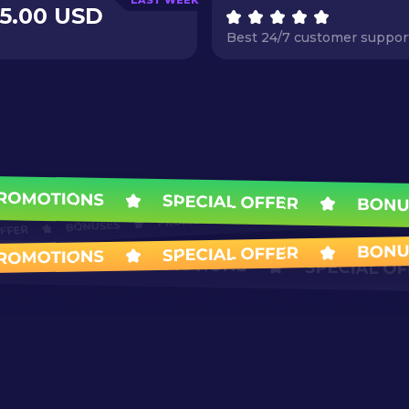
LAST WEEK
45.00 USD
Best 24/7 customer suppor