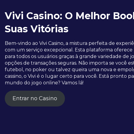
Vivi Casino: O Melhor Bo
Suas Vitórias
Bem-vindo ao Vivi Casino, a mistura perfeita de experi
com um serviço excepcional. Esta plataforma oferece
para todos os usuários graças à grande variedade de j
opções de transações seguras. Não importa se você e
futebol, no poker ou talvez queira uma nova e empol
cassino, o Vivi é o lugar certo para você. Está pronto 
mundo do jogo online? Vamos lá!
Entrar no Casino