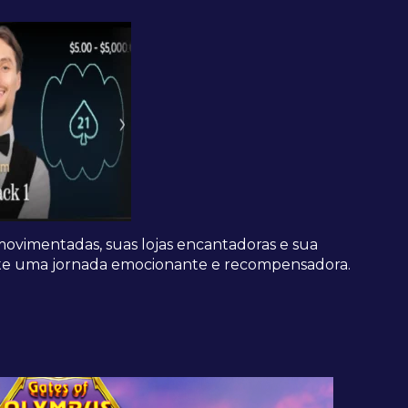
movimentadas, suas lojas encantadoras e sua
rante uma jornada emocionante e recompensadora.