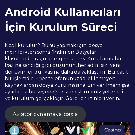
Android Kullanıcıları
İçin Kurulum Süreci
Nasıl kurulur? Bunu yapmak için, dosya
indirildikten sonra “İndirilen Dosyalar”
klasöründen açmanız gerekecek. Kurulumu bir
hazine sandığı gibi düşünün, her adım sizi yeni
deneyimler dünyasına daha da yaklaştırır. Bu basit
bir işlemdir. Eğer telefonunuzda, bilinmeyen
kaynaklardan dosya kurulmasına izin verilmemişse,
ayarlarda bu seçeneği etkinleştirmeniz yeterlidir
ve kurulum gerçekleşir. Gereken izinleri verin.
Aviator oynamaya başla