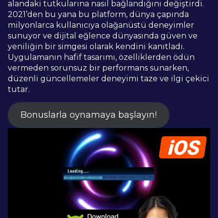
alandaki tutkularına nasıl bağlandığını değiştirdi.
2021’den bu yana bu platform, dünya çapında
milyonlarca kullanıcıya olağanüstü deneyimler
sunuyor ve dijital eğlence dünyasında güven ve
yeniliğin bir simgesi olarak kendini kanıtladı.
Uygulamanın hafif tasarımı, özelliklerden ödün
vermeden sorunsuz bir performans sunarken,
düzenli güncellemeler deneyimi taze ve ilgi çekici
tutar.
Bonuslarla oynamaya başlayın!