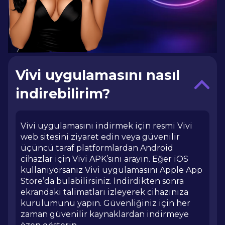
Vivi uygulamasını nasıl
indirebilirim?
Vivi uygulamasını indirmek için resmi Vivi
web sitesini ziyaret edin veya güvenilir
üçüncü taraf platformlardan Android
cihazlar için Vivi APK’sını arayın. Eğer iOS
kullanıyorsanız Vivi uygulamasını Apple App
Store’da bulabilirsiniz. İndirdikten sonra
ekrandaki talimatları izleyerek cihazınıza
kurulumunu yapın. Güvenliğiniz için her
zaman güvenilir kaynaklardan indirmeye