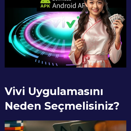
Vivi Uygulamasını
Neden Seçmelisiniz?