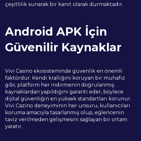
çeşitlilik sunarak bir kanıt olarak durmaktadır.
Android APK İçin
Güvenilir Kaynaklar
Vivi Casino ekosisteminde güvenlik en önemli
faktördür. Kendi krallığını koruyan bir muhafız
gibi, platform her indirmenin doğrulanmış
kaynaklardan yapıldığını garanti eder, böylece
dijital güvenliğin en yüksek standartları korunur.
Vivi Cazino deneyiminin her unsuru, kullanıcıları
koruma amacıyla tasarlanmış olup, eğlencenin
taviz verilmeden gelişmesini sağlayan bir ortam
yaratır.