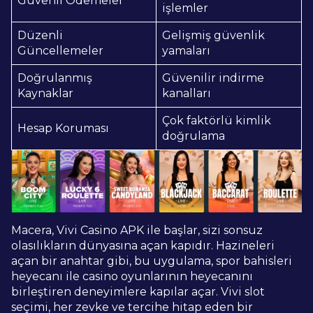
Güvenli Ödemeler
işlemler
Düzenli
Gelişmiş güvenlik
Güncellemeler
yamaları
Doğrulanmış
Güvenilir indirme
Kaynaklar
kanalları
Çok faktörlü kimlik
Hesap Koruması
doğrulama
Macera, Vivi Casino APK ile başlar, sizi sonsuz
olasılıkların dünyasına açan kapıdır. Hazineleri
açan bir anahtar gibi, bu uygulama, spor bahisleri
heyecanı ile casino oyunlarının heyecanını
birleştiren deneyimlere kapılar açar. Vivi slot
seçimi, her zevke ve tercihe hitap eden bir