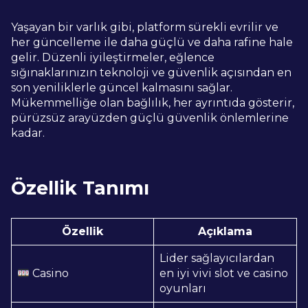
Yaşayan bir varlık gibi, platform sürekli evrilir ve
her güncelleme ile daha güçlü ve daha rafine hale
gelir. Düzenli iyileştirmeler, eğlence
sığınaklarınızın teknoloji ve güvenlik açısından en
son yeniliklerle güncel kalmasını sağlar.
Mükemmelliğe olan bağlılık, her ayrıntıda gösterir,
pürüzsüz arayüzden güçlü güvenlik önlemlerine
kadar.
Özellik Tanımı
Özellik
Açıklama
Lider sağlayıcılardan
Casino
en iyi vivi slot ve casino
oyunları