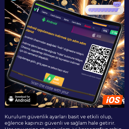
Kurulum güvenlik ayarları basit ve etkili olup,
eğlence kapınızı güvenli ve sağlam hale getirir.