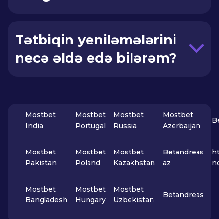
Tətbiqin yeniləmələrini
necə əldə edə bilərəm?
Mostbet
Mostbet
Mostbet
Mostbet
B
India
Portugal
Russia
Azerbaijan
Mostbet
Mostbet
Mostbet
Betandreas
ht
Pakistan
Poland
Kazakhstan
az
n
Mostbet
Mostbet
Mostbet
Betandreas
Bangladesh
Hungary
Uzbekistan