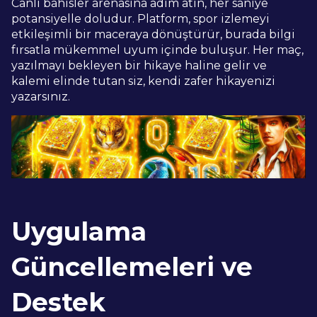
Canlı bahisler arenasına adım atın, her saniye
potansiyelle doludur. Platform, spor izlemeyi
etkileşimli bir maceraya dönüştürür, burada bilgi
fırsatla mükemmel uyum içinde buluşur. Her maç,
yazılmayı bekleyen bir hikaye haline gelir ve
kalemi elinde tutan siz, kendi zafer hikayenizi
yazarsınız.
Uygulama
Güncellemeleri ve
Destek